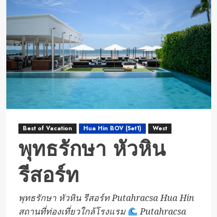
สเตย์
บาย
เบส
เวส
เทิร์น
ดิ
ไอ
โค
นิค
สุวรรณภูมิ
Best of Vacation
Hua Hin BOV (Set1)
West
พุทธรักษา หัวหิน
รีสอร์ท
พุทธรักษา หัวหิน รีสอร์ท Putahracsa Hua Hin
สถานที่ท่องเที่ยวใกล้โรงแรม
Putahracsa