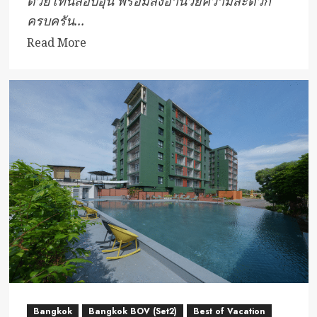
ด้วยโทนสีอบอุ่น พร้อมสิ่งอำนวยความสะดวก
ครบครัน...
Read
Read More
more
about
โรงแรม
พระนคร
เฮอ
ริ
เทจ
Bangkok
Bangkok BOV (Set2)
Best of Vacation