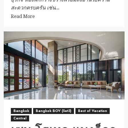
สะดวกครบครัน เช่น...
Read
Read More
more
about
พี-
พาร์
ค
โฮ
เทล
พัทยา
Bangkok
Bangkok BOV (Set3)
Best of Vacation
Central