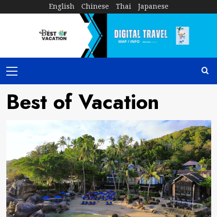
Skip
English
Chinese
Thai
Japanese
to
content
Primary
Menu
Best of Vacation