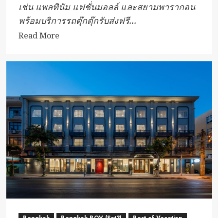
เช่น แพลทินัม แฟชั่นมอลล์ และสยามพารากอน
พร้อมบริการรถตุ๊กตุ๊กรับส่งฟรี...
Read
Read More
more
about
โรง
แรม
วิน
ซ์
ประตู
น้ำ
Bangkok
Bangkok BOV (Set3)
Best of Vacation