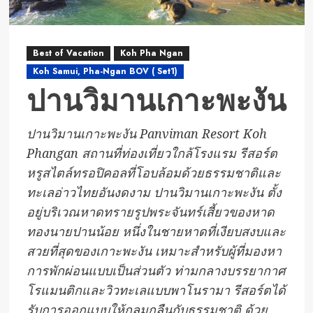
Best of Vacation
Koh Pha Ngan
Koh Samui, Pha-Ngan BOV ( Set1)
ปานวิมานเกาะพะงัน
ปานวิมานเกาะพะงัน Panviman Resort Koh
Phangan สถานที่ท่องเที่ยวใกล้โรงแรม รีสอร์ต
หรูสไตล์ทรอปิคอลที่โอบล้อมด้วยธรรมชาติและ
ทะเลอ่าวไทยอันงดงาม ปานวิมานเกาะพะงัน ตั้ง
อยู่บริเวณหาดทรายรูปพระจันทร์เสี้ยวของหาด
ทองนายปานน้อย หนึ่งในชายหาดที่เงียบสงบและ
สวยที่สุดของเกาะพะงัน เหมาะสำหรับผู้ที่มองหา
การพักผ่อนแบบเป็นส่วนตัว ท่ามกลางบรรยากาศ
โรแมนติกและวิวทะเลแบบพาโนรามา รีสอร์ตได้
รับการออกแบบให้กลมกลืนกับธรรมชาติ ด้วย