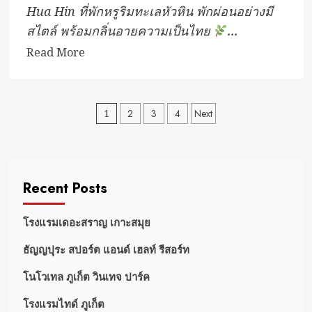
Hua Hin ที่พักหรูริมทะเลหัวหิน พักผ่อนอย่างมี
สไตล์ พร้อมกลิ่นอายความเป็นไทย
...
Read
Read More
more
about
พุทธรักษา
Posts
1
2
3
4
Next
หัวหิน
pagination
รีสอร์ท
Recent Posts
โรงแรมเดอะสราญ เกาะสมุย
ธัญญปุระ สปอร์ต แอนด์ เฮลท์ รีสอร์ท
โนโวเทล ภูเก็ต วินเทจ ปาร์ค
โรงแรมไทด์ ภูเก็ต