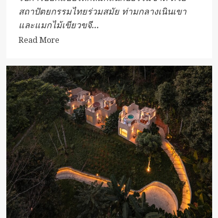
สถาปัตยกรรมไทยร่วมสมัย ท่ามกลางเนินเขา
และแมกไม้เขียวขจี...
Read
Read More
more
about
ปาน
วิมาน
เกาะพะงัน