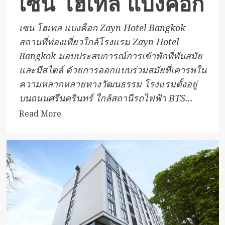
เซน โฮเทล แบงค็อก
เซน โฮเทล แบงค็อก Zayn Hotel Bangkok
สถานที่ท่องเที่ยวใกล้โรงแรม Zayn Hotel
Bangkok มอบประสบการณ์การเข้าพักที่ทันสมัย
และมีสไตล์ ด้วยการออกแบบร่วมสมัยที่เคารพใน
ความหลากหลายทางวัฒนธรรม โรงแรมตั้งอยู่
บนถนนศรีนครินทร์ ใกล้สถานีรถไฟฟ้า BTS...
Read
Read More
more
about
เซน
โฮ
เทล
แบงค็
อก