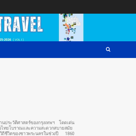
นย่านประวัติศาสตร์ของกรุงเทพฯ โดดเด่น
รรมไทยโบราณและความสะดวกสบายสมัย
วิถีชีวิตของชาวพระนครในช่วงปี 1860