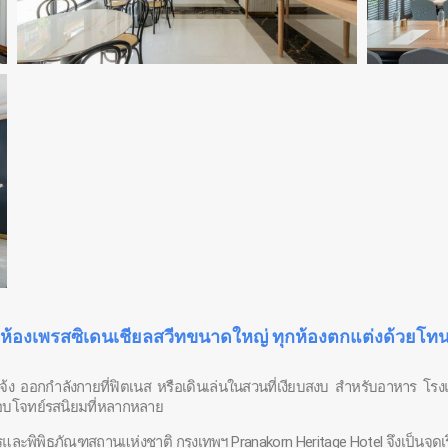
จนถึงห้องเพรสซิเดนเชียลสวีทขนาดใหญ่ ทุกห้องตกแต่งด้วยโท
จ้ง ออกกำลังกายที่ฟิตเนส หรือเดินเล่นในสวนที่เงียบสงบ สำหรับอาหาร โรงแ
อบโจทย์รสนิยมที่หลากหลาย
วสารและพิพิธภัณฑสถานแห่งชาติ กรุงเทพฯ Pranakorn Heritage Hotel จึงเป็นจ