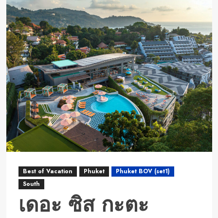
โรงแรม
โคล
เวอร์
ป่า
ตอง
ภูเก็ต
Best of Vacation
Phuket
Phuket BOV (set1)
South
เดอะ ซิส กะตะ