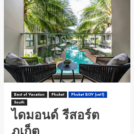
ราชา
ไอส์
แลนด์
รีสอร์ท
Best of Vacation
Phuket
Phuket BOV (set1)
South
ไดมอนด์ รีสอร์ต
ภูเก็ต