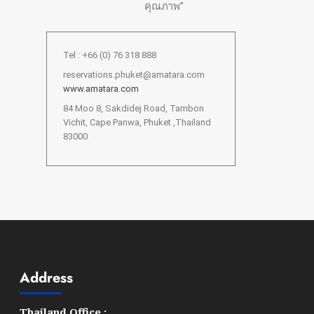
คุณภาพ”
Tel : +66 (0) 76 318 888
reservations.phuket@amatara.com
www.amatara.com
84 Moo 8, Sakdidej Road, Tambon
Vichit, Cape Panwa, Phuket ,Thailand
83000
Address
Thailand Office :