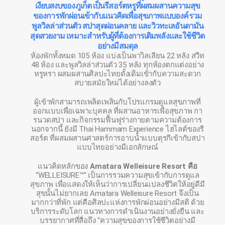
เงียบสงบของภูเก็ต เป็นรีสอร์ตหรูที่ผสมผสานความสุข
ของการพักผ่อนเข้ากับแนวคิดเพื่อสุขภาพแบบองค์รวม
พูลวิลล่าส่วนตัว สปาสุดผ่อนคลาย และวิวทะเลอันดามัน
สุดสวยงาม เหมาะสำหรับผู้ที่ต้องการเติมพลังและใช้ชีวิต
อย่างมีสมดุล
ห้องพักทั้งหมด 105 ห้อง แบ่งเป็นพาวิลเลียน 22 หลัง สวีท
48 ห้อง และพูลวิลล่าส่วนตัว 35 หลัง ทุกห้องตกแต่งอย่าง
หรูหรา ผสมผสานศิลปะไทยดั้งเดิมเข้ากับความสะดวก
สบายสมัยใหม่ได้อย่างลงตัว
ผู้เข้าพักสามารถเพลิดเพลินกับโปรแกรมดูแลสุขภาพที่
ออกแบบเพื่อเฉพาะบุคคล ที่ผสานอาหารเพื่อสุขภาพ กา
รนวดสปา และกิจกรรมฟื้นฟูร่างกายตามความต้องการ
นอกจากนี้ ยังมี Thai Hammam Experience ไฮไลต์ของรี
สอร์ต ที่ผสมผสานศาสตร์การอาบน้ำแบบตุรกีเข้ากับสปา
แบบไทยอย่างมีเอกลักษณ์
แนวคิดหลักของ
Amatara Welleisure Resort คือ
“WELLEISURE™” เป็นการรวมความสุขเข้ากับการดูแล
สุขภาพ เพื่อแสดงให้เห็นว่าการเปลี่ยนแปลงชีวิตให้อยู่ดีมี
สุขนั้นไม่ยากเลย Amatara Welleisure Resort จึงเป็น
มากกว่าที่พัก แต่คือศิลปะแห่งการพักผ่อนอย่างมีสติ ด้วย
บริการระดับโลก แนวทางการดำเนินงานอย่างยั่งยืน และ
บรรยากาศที่สื่อถึง “ความสุขของการใช้ชีวิตอย่างมี