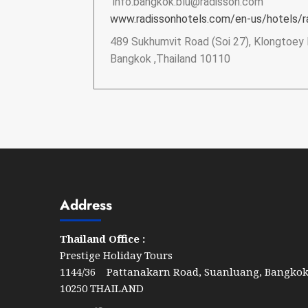
info.bangkok.blu@radisson.com
www.radissonhotels.com/en-us/hotels/r
489 Sukhumvit Road (Soi 27), Klongtoey 
Bangkok ,Thailand 10110
Address
Thailand Office :
Prestige Holiday Tours
1144/36 Pattanakarn Road, Suanluang, Bangko
10250 THAILAND