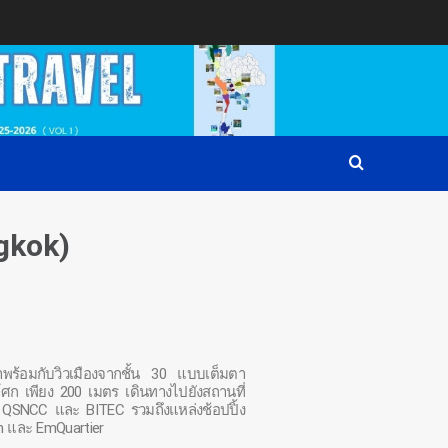
ngkok)
มาพร้อมกับวิวเมืองจากชั้น 30 แบบเต็มตา
ศก เพียง 200 เมตร เดินทางไปยังสถานที่
ม QSNCC และ BITEC รวมถึงแหล่งช้อปปิ้ง
m และ EmQuartier