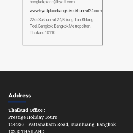
bangkok.place@hyatt.com
www.hyattplacebangkoksukhumvit24.com
22/5 Sukhumvit 24, Khlong Tan, Khlong
Toei, Bangkok, Bangkok Metropolitan,
Thailand 10110
Address
Thailand Office :
Prestige Holiday Tours
1144/36 Pattanakarn Road, Suanluang, Bangkok
10250 THAILAND