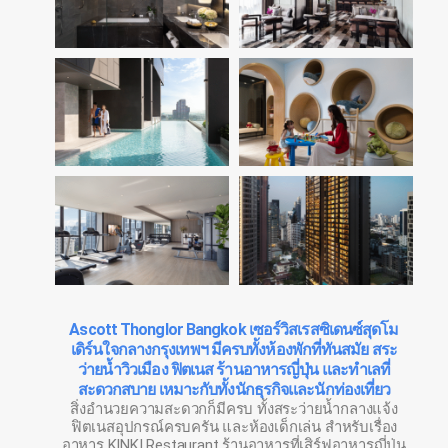
Ascott Thonglor Bangkok เซอร์วิสเรสซิเดนซ์สุดโม
เดิร์นใจกลางกรุงเทพฯ มีครบทั้งห้องพักที่ทันสมัย สระ
ว่ายน้ำวิวเมือง ฟิตเนส ร้านอาหารญี่ปุ่น และทำเลที่
สะดวกสบาย เหมาะกับทั้งนักธุรกิจและนักท่องเที่ยว
สิ่งอำนวยความสะดวกก็มีครบ ทั้งสระว่ายน้ำกลางแจ้ง
ฟิตเนสอุปกรณ์ครบครัน และห้องเด็กเล่น สำหรับเรื่อง
อาหาร KINKI Restaurant ร้านอาหารที่เสิร์ฟอาหารญี่ปุ่น